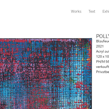
Works
Text
Exhi
POLL
Blaufeu
2021
Acryl a
120 x 10
PH/M 5
verkauft
Privatbe