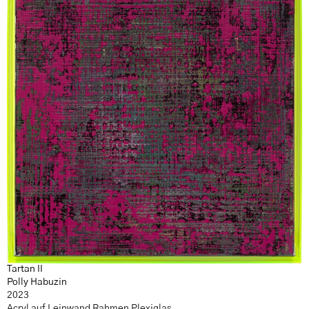
Tartan II
Polly Habuzin
2023
Acryl auf Leinwand Rahmen Plexiglas