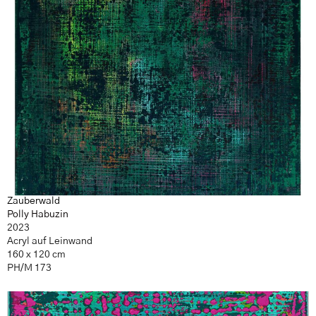
Zauberwald
Polly Habuzin
2023
Acryl auf Leinwand
160 x 120 cm
PH/M 173