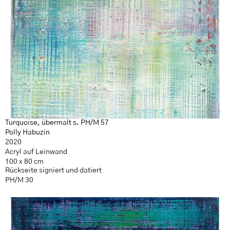
Turquoise, übermalt s. PH/M 57
Polly Habuzin
2020
Acryl auf Leinwand
100 x 80 cm
Rückseite signiert und datiert
PH/M 30