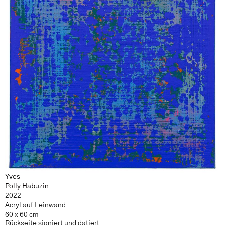
Yves
Polly Habuzin
2022
Acryl auf Leinwand
60 x 60 cm
Rückseite signiert und datiert