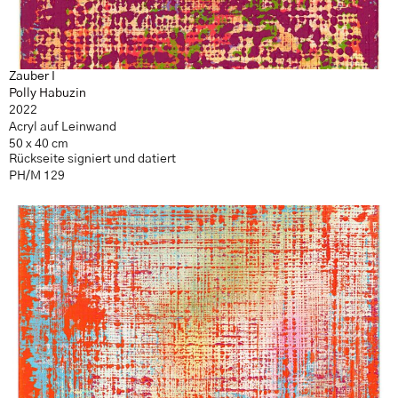
Zauber I
Polly Habuzin
2022
Acryl auf Leinwand
50 x 40 cm
Rückseite signiert und datiert
PH/M 129