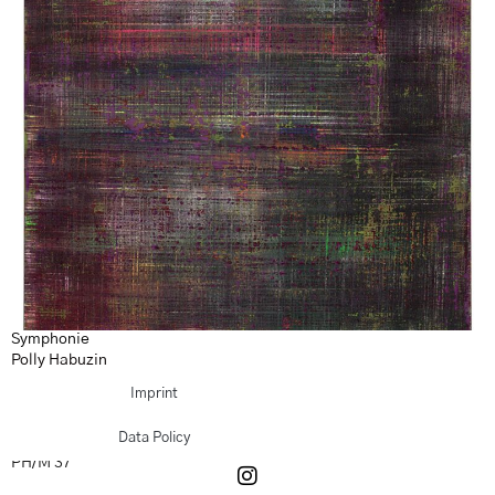
Symphonie
Polly Habuzin
2020
Imprint
Acryl auf Leinwand
160 x 120 cm
Data Policy
Rückseite signiert und datiert
PH/M 37