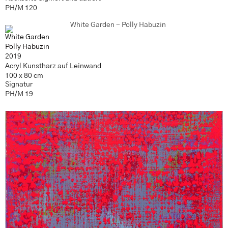
PH/M 120
White Garden
Polly Habuzin
2019
Acryl Kunstharz auf Leinwand
100 x 80 cm
Signatur
PH/M 19