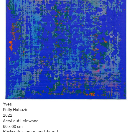
Yves
Polly Habuzin
2022
Acryl auf Leinwand
60 x 60 cm
Rückseite signiert und datiert