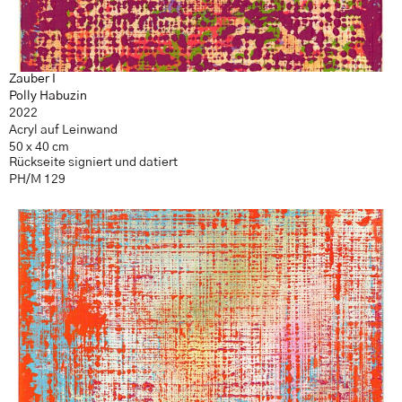
Zauber I
Polly Habuzin
2022
Acryl auf Leinwand
50 x 40 cm
Rückseite signiert und datiert
PH/M 129