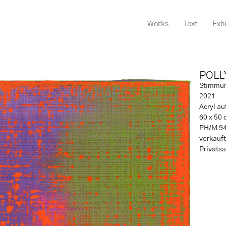
Works
Text
Exhi
POLL
Stimmun
2021
Acryl a
60 x 50 
PH/M 9
verkauft
Privats