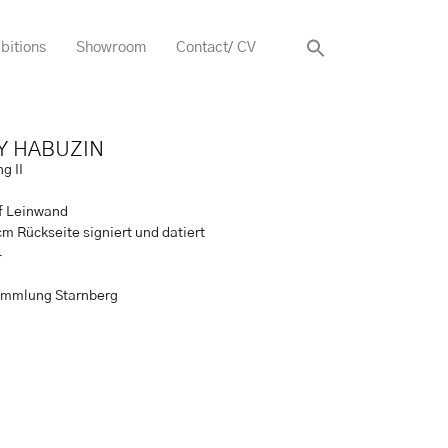
bitions
Showroom
Contact/ CV
Y HABUZIN
g II
uf Leinwand
cm Rückseite signiert und datiert
4
ammlung Starnberg