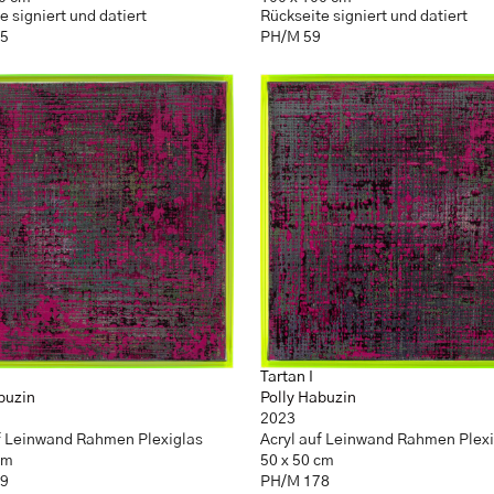
e signiert und datiert
Rückseite signiert und datiert
25
PH/M 59
Tartan I
buzin
Polly Habuzin
2023
f Leinwand Rahmen Plexiglas
Acryl auf Leinwand Rahmen Plexi
cm
50 x 50 cm
79
PH/M 178