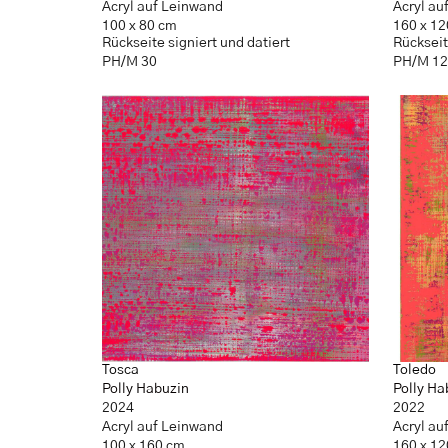
Acryl auf Leinwand
Acryl au
100 x 80 cm
160 x 1
Rückseite signiert und datiert
Rückseit
PH/M 30
PH/M 1
Tosca
Toledo
Polly Habuzin
Polly Ha
2024
2022
Acryl auf Leinwand
Acryl au
100 x 160 cm
160 x 1