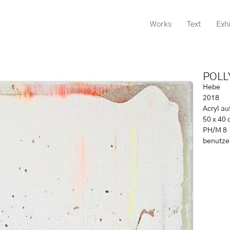
Works
Text
Exhi
POLL
Hebe
2018
Acryl a
50 x 40 
PH/M 8
benutzer