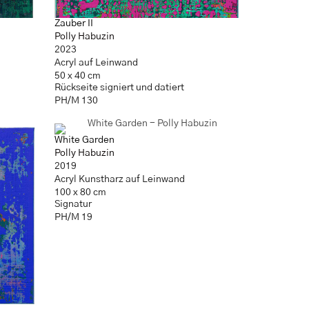
Zauber II
Polly Habuzin
2023
Acryl auf Leinwand
50 x 40 cm
Rückseite signiert und datiert
PH/M 130
White Garden
Polly Habuzin
2019
Acryl Kunstharz auf Leinwand
100 x 80 cm
Signatur
PH/M 19