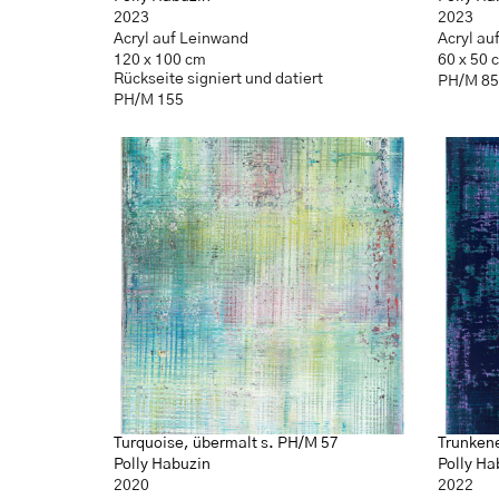
2023
2023
Acryl auf Leinwand
Acryl au
120 x 100 cm
60 x 50 
Rückseite signiert und datiert
PH/M 85
PH/M 155
Turquoise, übermalt s. PH/M 57
Trunken
Polly Habuzin
Polly Ha
2020
2022