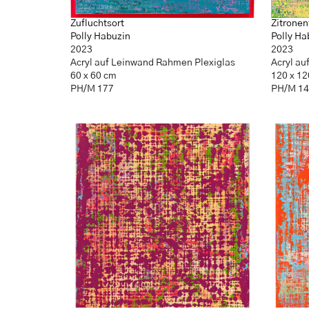
Zufluchtsort
Zitronen
Polly Habuzin
Polly Ha
2023
2023
Acryl auf Leinwand Rahmen Plexiglas
Acryl au
60 x 60 cm
120 x 1
PH/M 177
PH/M 1