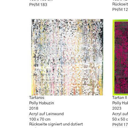
Rückseit
PH/M 183
PH/M 1
Tartaros
Tartan II
Polly Habuzin
Polly Ha
2018
2023
Acryl auf Leinwand
Acryl au
100 x 70 cm
50 x 50 
Rückseite signiert und datiert
PH/M 1