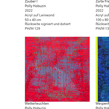
Zauber I
Zarte Fr
Polly Habuzin
Polly Ha
2022
2022
Acryl auf Leinwand
Acryl au
50 x 40 cm
100 x 80
Rückseite signiert und datiert
Rückseit
PH/M 129
PH/M 1
Wetterleuchten
Wespenf
Polly Habuzin
Polly Ha