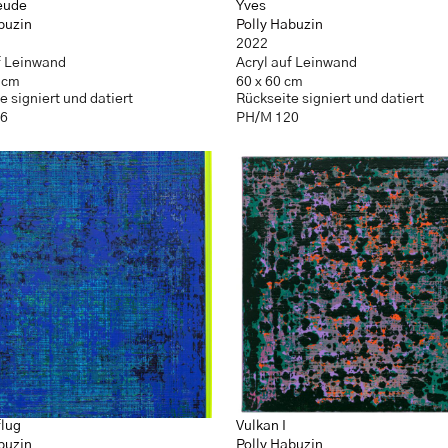
eude
Yves
buzin
Polly Habuzin
2022
f Leinwand
Acryl auf Leinwand
 cm
60 x 60 cm
e signiert und datiert
Rückseite signiert und datiert
36
PH/M 120
lug
Vulkan I
buzin
Polly Habuzin