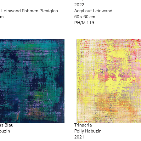
2022
f Leinwand Rahmen Plexiglas
Acryl auf Leinwand
cm
60 x 60 cm
PH/M 119
es Blau
Trinacria
buzin
Polly Habuzin
2021