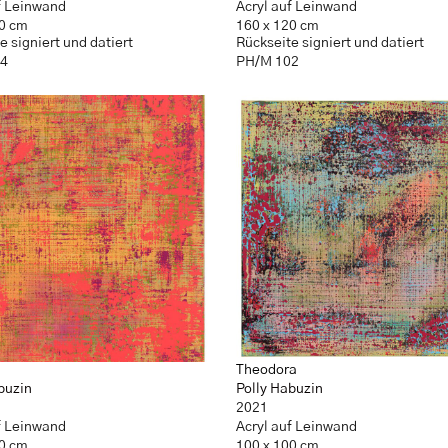
f Leinwand
Acryl auf Leinwand
20 cm
160 x 120 cm
e signiert und datiert
Rückseite signiert und datiert
24
PH/M 102
Theodora
buzin
Polly Habuzin
2021
f Leinwand
Acryl auf Leinwand
20 cm
100 x 100 cm