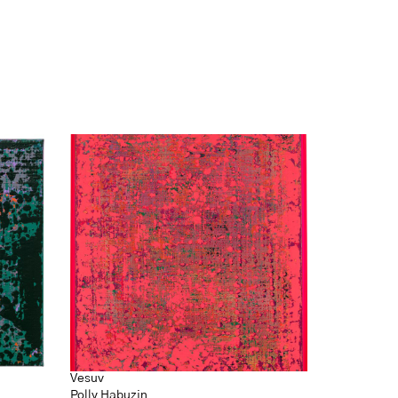
Vesuv
Polly Habuzin