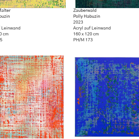
falter
Zauberwald
buzin
Polly Habuzin
2023
f Leinwand
Acryl auf Leinwand
20 cm
160 x 120 cm
45
PH/M 173