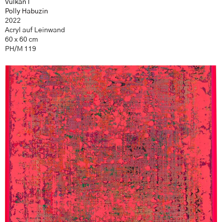
Vulkan I
Polly Habuzin
2022
Acryl auf Leinwand
60 x 60 cm
PH/M 119