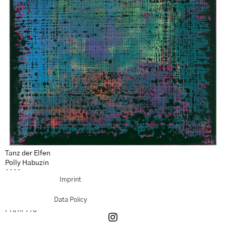
Tanz der Elfen
Polly Habuzin
2022
Imprint
Acryl auf Leinwand
100 x 100 cm
Rückseite signiert und datiert
Data Policy
PH/M 118