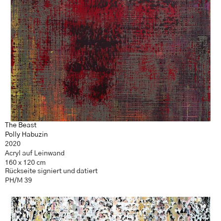
The Beast
Polly Habuzin
2020
Acryl auf Leinwand
160 x 120 cm
Rückseite signiert und datiert
PH/M 39