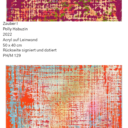
Zauber I
Polly Habuzin
2022
Acryl auf Leinwand
50 x 40 cm
Rückseite signiert und datiert
PH/M 129