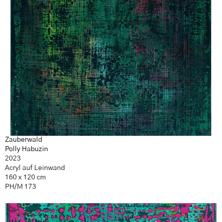
Zauberwald
Polly Habuzin
2023
Acryl auf Leinwand
160 x 120 cm
PH/M 173