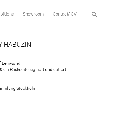
bitions
Showroom
Contact/ CV
Y HABUZIN
on
uf Leinwand
0 cm Rückseite signiert und datiert
2
ammlung Stockholm