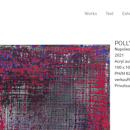
Works
Text
Exhi
POLL
Napole
2021
Acryl a
100 x 10
PH/M 6
verkauft
Privats